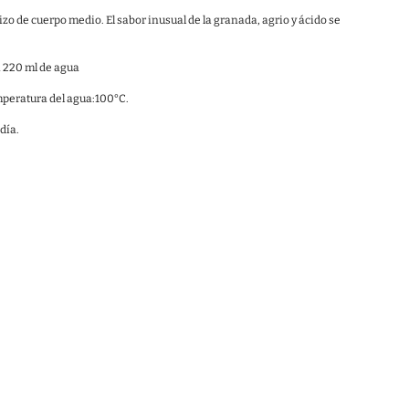
izo de cuerpo medio. El sabor inusual de la granada, agrio y ácido se
a 220 ml de agua
mperatura del agua:100°C.
día.