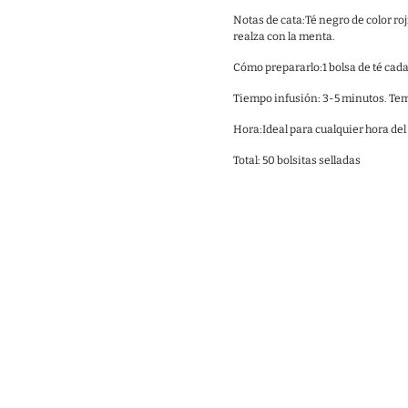
Notas de cata:Té negro de color roj
realza con la menta.
Cómo prepararlo:1 bolsa de té cad
Tiempo infusión: 3-5 minutos. Te
Hora:Ideal para cualquier hora del 
Total: 50 bolsitas selladas