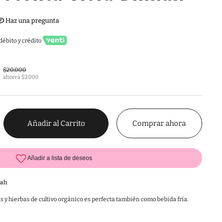
débito y crédito
$20.000
ahorra $2.000
Comprar ahora
Añadir al Carrito
mah
as y hierbas de cultivo orgánico es perfecta también como bebida fría.