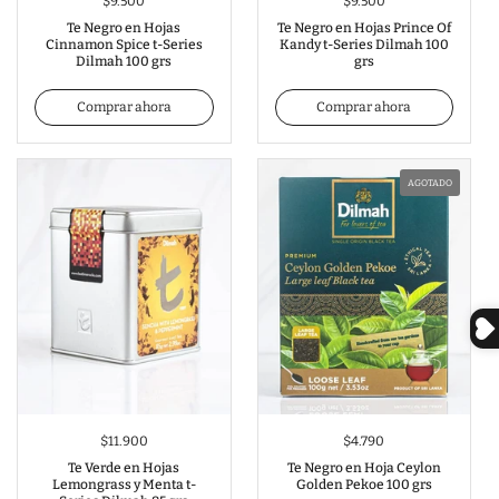
$9.500
$9.500
Te Negro en Hojas
Te Negro en Hojas Prince Of
Cinnamon Spice t-Series
Kandy t-Series Dilmah 100
Dilmah 100 grs
grs
Comprar ahora
Comprar ahora
AGOTADO
$11.900
$4.790
Te Verde en Hojas
Te Negro en Hoja Ceylon
Lemongrass y Menta t-
Golden Pekoe 100 grs