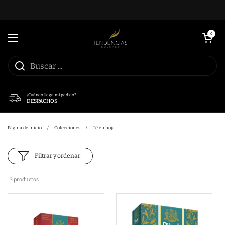
Ir al contenido
Abrir carrito
0
Abrir menú
¿Cuándo llega mi pedido?
DESPACHOS
Página de inicio
/
Colecciones
/
Té en hoja
Filtrar y ordenar
13 productos