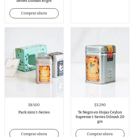
Series Dilmah 85 grs
Comprar ahora
$8.500
$3.290
Pack mini t-Series
Te Negro en Hojas Ceylon
Supreme t-Series Dilmah 20
grs
Comprar ahora
Comprar ahora