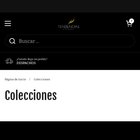
Ir al contenido
Abrir carrito
0
Abrir menú
¿Cuándo llega mi pedido?
DESPACHOS
Página de inicio
/
Colecciones
Colecciones