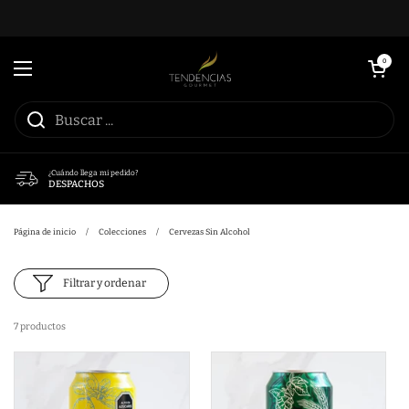
Ir al contenido
Abrir carrito
0
Abrir menú
¿Cuándo llega mi pedido?
DESPACHOS
Página de inicio
/
Colecciones
/
Cervezas Sin Alcohol
Filtrar y ordenar
7 productos