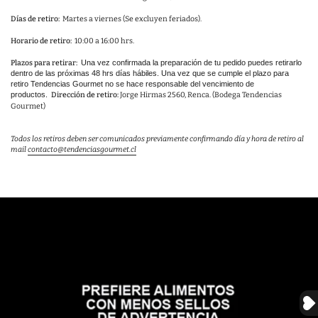
Días de retiro:
Martes
a viernes (Se excluyen feriados).
Horario de retiro:
10:00
a 16:00 hrs.
Plazos para retirar:
Una vez confirmada la preparación de tu pedido puedes retirarlo
dentro de las próximas 48 hrs días hábiles. Una vez que se cumple el plazo para
retiro Tendencias Gourmet no se hace responsable del vencimiento de
productos.
Dirección de retiro:
Jorge Hirmas 2560, Renca. (Bodega Tendencias
Gourmet)
Todos los retiros deben ser comunicados previamente confirmando día y hora de retiro al
mail
contacto@tendenciasgourmet.cl