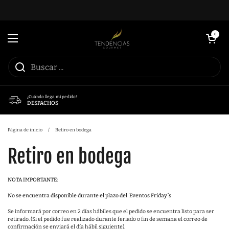
Ir al contenido
Abrir carrito
0
Abrir menú
¿Cuándo llega mi pedido?
DESPACHOS
Página de inicio
/
Retiro en bodega
Retiro en bodega
NOTA IMPORTANTE:
No se encuentra disponible durante el plazo del
Eventos
Friday´s
Se informará por correo en 2 días hábiles que el pedido se encuentra listo para ser
retirado. (Si el pedido fue realizado durante feriado o fin de semana el correo de
confirmación se enviará el día hábil siguiente).