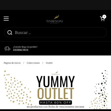
Ir al contenido
Abrir carrito
0
Abrir menú
¿Cuándo llega mi pedido?
DESPACHOS
Página de inicio
/
Colecciones
/
Outlet