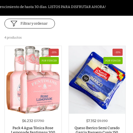
vencimiento de hasta 30 días. LISTOS PARA DISFRUTAR AHORA!
Filtrar y ordenar
4 productos
-20%
-20%
POR VENCER
POR VENCER
$6.232
$7.790
$7.352
$9.190
Pack 4 Agua Tónica Rose
Queso Iberico Semi Curado
Lemonade Fentimans 200
Garcia Baquero Cuaja 150