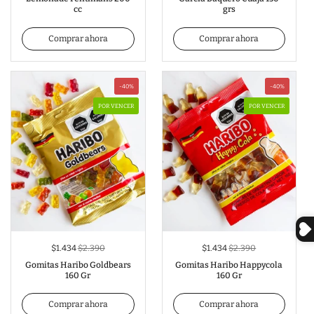
cc
grs
Comprar ahora
Comprar ahora
-40%
-40%
POR VENCER
POR VENCER
$1.434
$2.390
$1.434
$2.390
Gomitas Haribo Goldbears
Gomitas Haribo Happycola
160 Gr
160 Gr
Comprar ahora
Comprar ahora