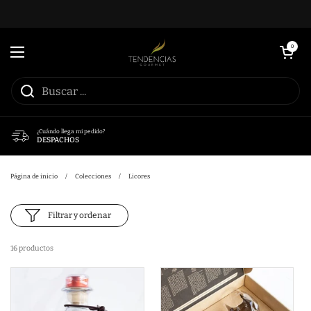
Ir al contenido
Abrir carrito
0
Abrir menú
¿Cuándo llega mi pedido?
DESPACHOS
Página de inicio
/
Colecciones
/
Licores
Filtrar y ordenar
16 productos