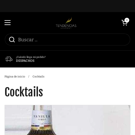
Ir al contenido
Abrir carrito
0
Abrir menú
¿Cuándo llega mi pedido?
DESPACHOS
Página de inicio
/
Cocktails
Cocktails