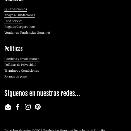
Quienes Somos
Apoyo a Fundaciones
Food Service
Regalos Corporativos
Vender en Tendencias Gourmet
Políticas
Cambios y devoluciones
Políticas de Privacidad
Términos y Condiciones
Formas de pago
Síguenos en nuestras redes...
Email
Facebook
Instagram
Pinterest
Derechos de autor © 2026
Tendencias Gourmet
.
Tecnología de Shopify