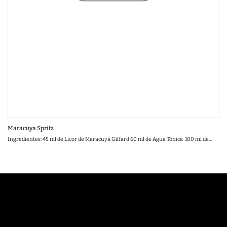
Maracuya Spritz
Ingredientes: 45 ml de Licor de Maracuyá Giffard 60 ml de Agua Tónica 100 ml de...