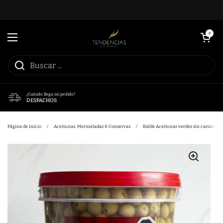
Ir al contenido
Abrir carrito
0
Abrir menú
¿Cuándo llega mi pedido?
DESPACHOS
Página de inicio
/
Aceitunas, Mermeladas & Conservas
/
Balde Aceitunas verdes sin carozo Nu