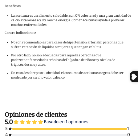
Beneficios:
La aceituna es un alimento saludable, con 0% colesterol y una gran cantidad de
calcio, vitaminas a y d y mucha energía. Comer aceitunas ayuda a prevenir
muchas enfermedades.
Contra indicaciones
:
No son recomendables para casos de
hipertensión arterialni personas que
sufran retención de líquidos o mujeres que tengan celulitis.
Por otro lado, no son adecuadas para aquellas personas que
padezcanenfermedades crónicas del hígado o de riñonesy niveles de
triglicéridos muy altos.
En caso desobrepeso u obesidad, el consumo de aceitunas negras debe ser
moderado por su alto valor calórico.