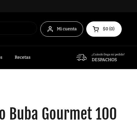
Mi cuenta
$0
0
Abrir carrito
¿Cuándo llega mi pedido?
os
Recetas
DESPACHOS
co Buba Gourmet 100