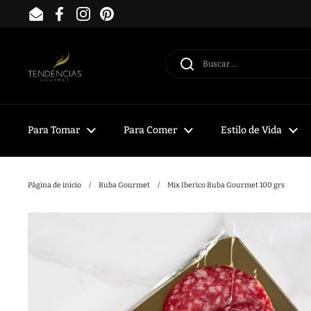
Ir al contenido
Email
Facebook
Instagram
Pinterest
Para Tomar
Para Comer
Estilo de Vida
Página de inicio
/
Buba Gourmet
/
Mix Iberico Buba Gourmet 100 grs