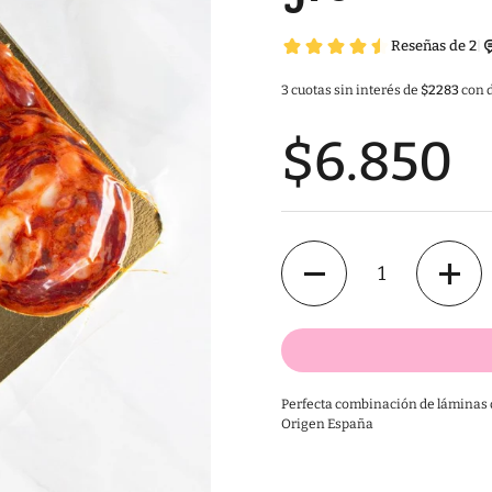
3 cuotas sin interés de
$2283
con d
$6.850
Cantidad
Perfecta combinación de láminas d
Origen España