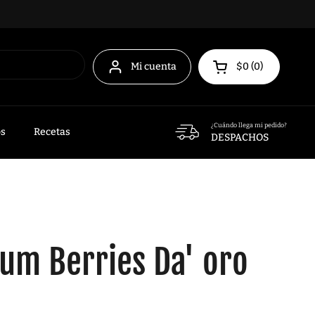
Mi cuenta
$0
0
Abrir carrito
¿Cuándo llega mi pedido?
os
Recetas
DESPACHOS
um Berries Da' oro