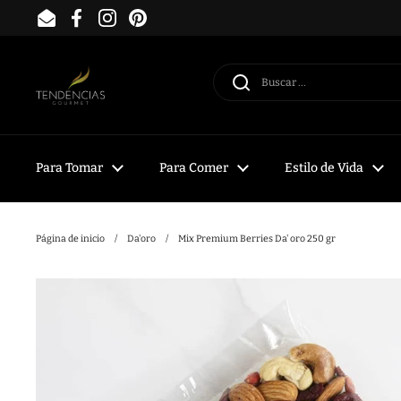
Ir al contenido
Email
Facebook
Instagram
Pinterest
Para Tomar
Para Comer
Estilo de Vida
Página de inicio
/
Da'oro
/
Mix Premium Berries Da' oro 250 gr