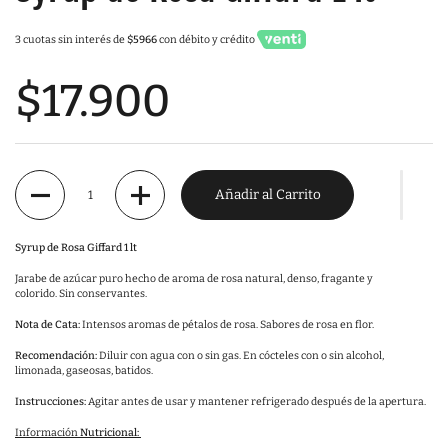
3 cuotas sin interés de
$5966
con débito y crédito
$17.900
Cantidad
Añadir al Carrito
Syrup de Rosa Giffard 1 lt
Jarabe de azúcar puro hecho de aroma de rosa natural, denso, fragante y
colorido. Sin conservantes.
Nota de Cata:
Intensos aromas de pétalos de rosa. Sabores de rosa en flor.
Recomendación:
Diluir con agua con o sin gas. En cócteles con o sin alcohol,
limonada, gaseosas, batidos.
Instrucciones:
Agitar antes de usar y mantener refrigerado después de la apertura.
Información
Nutricional: