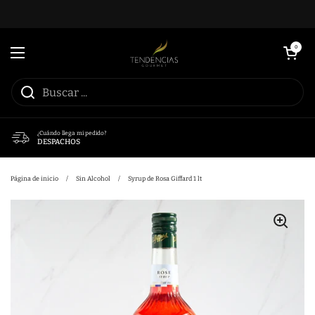
Ir al contenido
Abrir carrito
0
Abrir menú
¿Cuándo llega mi pedido?
DESPACHOS
Página de inicio
/
Sin Alcohol
/
Syrup de Rosa Giffard 1 lt