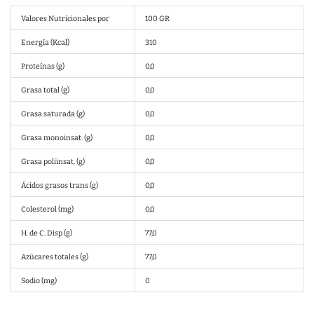
Valores Nutricionales por
100 GR
Energía (Kcal)
310
Proteínas (g)
0,0
Grasa total (g)
0,0
Grasa saturada (g)
0,0
Grasa monoinsat. (g)
0,0
Grasa poliinsat. (g)
0,0
Ácidos grasos trans (g)
0,0
Colesterol (mg)
0,0
H. de C. Disp (g)
77,0
Azúcares totales (g)
77,0
Sodio (mg)
0