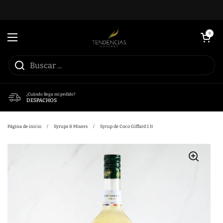
Ir al contenido
Abrir carrito
0
Abrir menú
¿Cuándo llega mi pedido?
DESPACHOS
Página de inicio
/
Syrups & Mixers
/
Syrup de Coco Giffard 1 lt