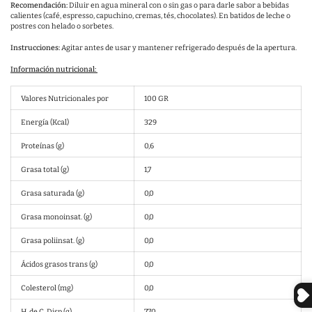
Recomendación:
Diluir en agua mineral con o sin gas o
para darle sabor a bebidas
calientes (café, espresso, capuchino, cremas, tés, chocolates). En batidos de leche o
postres con helado o sorbetes.
Instrucciones:
Agitar antes de usar y mantener refrigerado después de la apertura.
Información nutricional:
Valores Nutricionales por
100 GR
Energía (Kcal)
329
Proteínas (g)
0,6
Grasa total (g)
1,7
Grasa saturada (g)
0,0
Grasa monoinsat. (g)
0,0
Grasa poliinsat. (g)
0,0
Ácidos grasos trans (g)
0,0
Colesterol (mg)
0,0
H. de C. Disp (g)
77,0