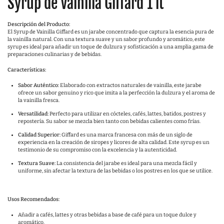
Syrup de Vainilla Giffard 1 lt
Descripción del Producto:
El Syrup de Vainilla Giffard es un jarabe concentrado que captura la esencia pura de
la vainilla natural. Con una textura suave y un sabor profundo y aromático, este
syrup es ideal para añadir un toque de dulzura y sofisticación a una amplia gama de
preparaciones culinarias y de bebidas.
Características:
Sabor Auténtico:
Elaborado con extractos naturales de vainilla, este jarabe
ofrece un sabor genuino y rico que imita a la perfección la dulzura y el aroma de
la vainilla fresca.
Versatilidad:
Perfecto para utilizar en cócteles, cafés, lattes, batidos, postres y
repostería. Su sabor se mezcla bien tanto con bebidas calientes como frías.
Calidad Superior:
Giffard es una marca francesa con más de un siglo de
experiencia en la creación de siropes y licores de alta calidad. Este syrup es un
testimonio de su compromiso con la excelencia y la autenticidad.
Textura Suave:
La consistencia del jarabe es ideal para una mezcla fácil y
uniforme, sin afectar la textura de las bebidas o los postres en los que se utilice.
Usos Recomendados:
Añadir a cafés, lattes y otras bebidas a base de café para un toque dulce y
aromático.