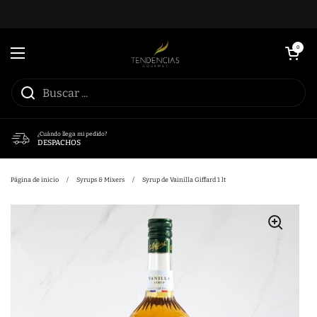
Ir al contenido
Abrir carrito
0
Abrir menú
¿Cuándo llega mi pedido?
DESPACHOS
Página de inicio
/
Syrups & Mixers
/
Syrup de Vainilla Giffard 1 lt