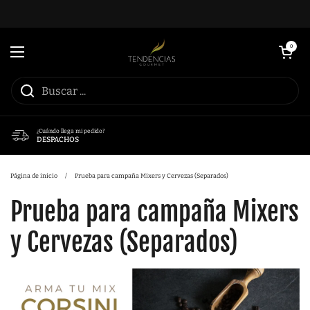
Ir al contenido
Abrir carrito
0
Abrir menú
¿Cuándo llega mi pedido?
DESPACHOS
Página de inicio
/
Prueba para campaña Mixers y Cervezas (Separados)
Prueba para campaña Mixers
y Cervezas (Separados)