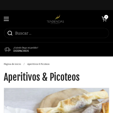
Ir al contenido
Abrir carrito
0
Abrir menú
¿Cuándo llega mi pedido?
DESPACHOS
Página de inicio
/
Aperitivos & Picoteos
Aperitivos & Picoteos