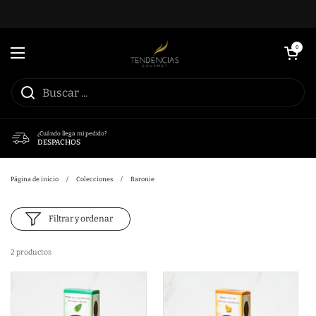
Ir al contenido
Abrir carrito
0
Abrir menú
¿Cuándo llega mi pedido?
DESPACHOS
Página de inicio
/
Colecciones
/
Baronie
Filtrar y ordenar
2 productos