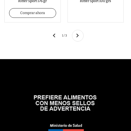
Ritter Sport 176 gr
Ritter Sport 100 grs
Comprar ahora
Siguiente
Anterior
1 / 3