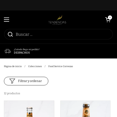
Ir al contenido
Abrir carrito
0
Abrir menú
¿Cuándo llega mi pedido?
DESPACHOS
Página de inicio
/
Colecciones
/
Food Service Cervezas
Filtrar y ordenar
12 productos