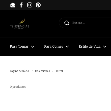
Ir al contenido
Email
Facebook
Instagram
Pinterest
Para Tomar
Para Comer
Estilo de Vida
Página de inicio
/
Colecciones
/
Rural
0 productos
.