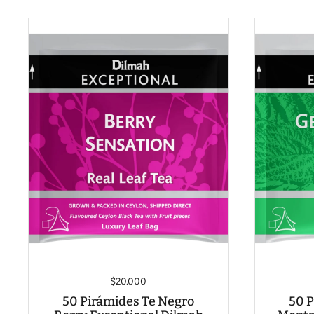
$20.000
50 Pirámides Te Negro
50 P