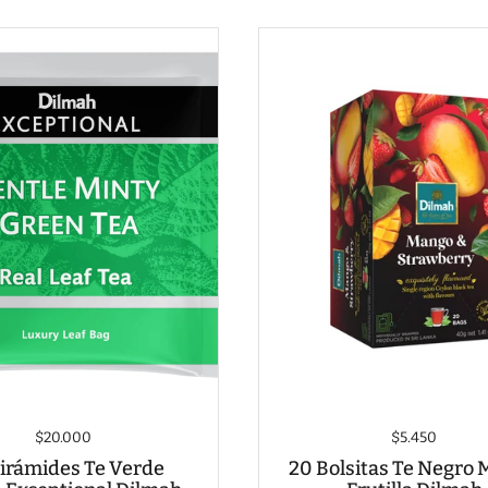
$20.000
$5.450
irámides Te Verde
20 Bolsitas Te Negro