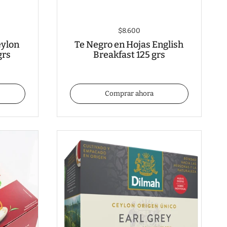
$8.600
eylon
Te Negro en Hojas English
grs
Breakfast 125 grs
Comprar ahora