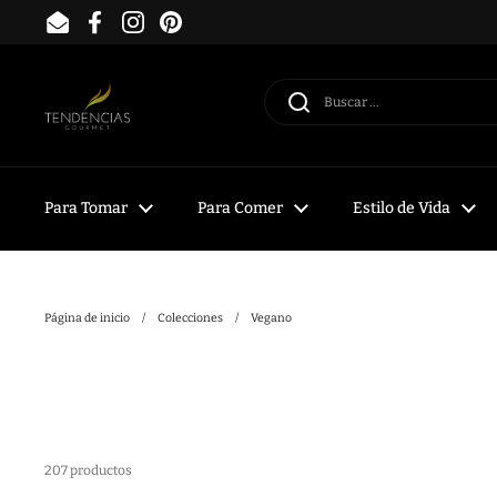
Ir al contenido
Email
Facebook
Instagram
Pinterest
Para Tomar
Para Comer
Estilo de Vida
Página de inicio
/
Colecciones
/
Vegano
207 productos