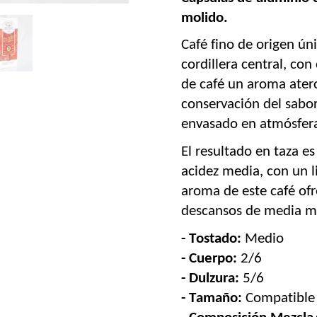
molido.
Café
 fino de origen ún
cordillera central, con 
de café un aroma ater
conservación del sabor
envasado en atmósfera
El resultado en taza es
acidez media, con un li
aroma de este café ofr
descansos de media ma
- Tostado:
M
edio
- Cuerpo:
2
/6
- Dulzura:
5
/6
- Tamaño:
 Compatible