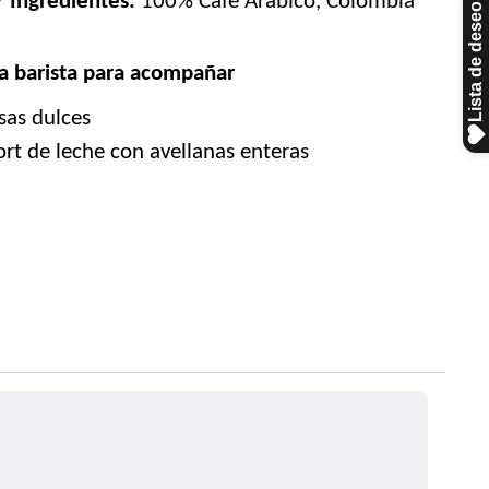
 Ingredientes:
 100% Café Arábico, 
Colombia 
a barista para acompañar
as dulces
ort de leche con avellanas e
nteras