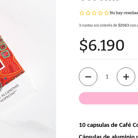
3 cuotas sin interés de
$2063
con d
$6.190
Cantidad
10 capsulas de Café 
Co
Cápsulas de aluminio 