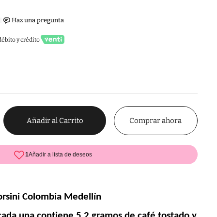
ébito y crédito
Comprar ahora
Añadir al Carrito
rsini 
Colombia Medellín
cada una contiene 
5,2 gramos de café tostado y 