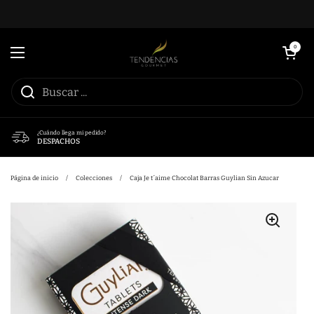
Ir al contenido
Abrir carrito
0
Abrir menú
¿Cuándo llega mi pedido?
DESPACHOS
Página de inicio
/
Colecciones
/
Caja Je t´aime Chocolat Barras Guylian Sin Azucar