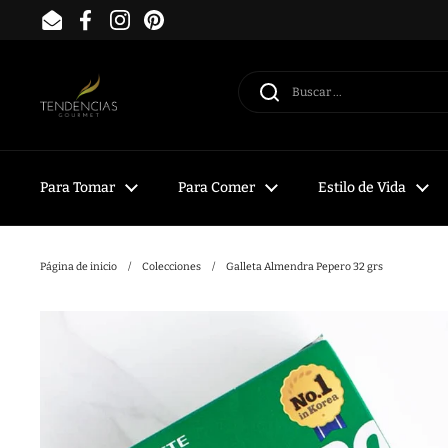
Ir al contenido
Email
Facebook
Instagram
Pinterest
Para Tomar
Para Comer
Estilo de Vida
Página de inicio
/
Colecciones
/
Galleta Almendra Pepero 32 grs