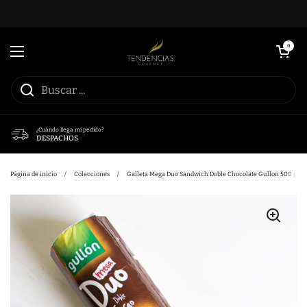
Ir al contenido
Abrir carrito
0
Abrir menú
¿Cuándo llega mi pedido?
DESPACHOS
Página de inicio
/
Colecciones
/
Galleta Mega Duo Sandwich Doble Chocolate Gullon 500 grs