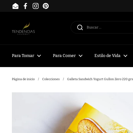
Ir al contenido
Email
Facebook
Instagram
Pinterest
Para Tomar
Para Comer
Estilo de Vida
Página de inicio
/
Colecciones
/
Galleta Sandwich Yogurt Gullon Zero 220 grs