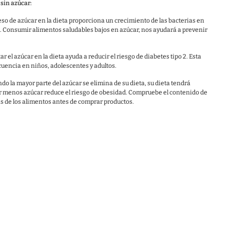
sin azúcar:
so de azúcar en la dieta proporciona un crecimiento de las bacterias en
. Consumir alimentos saludables bajos en azúcar, nos ayudará a prevenir
ar el azúcar en la dieta ayuda a reducir el riesgo de diabetes tipo 2. Esta
uencia en niños, adolescentes y adultos.
do la mayor parte del azúcar se elimina de su dieta, su dieta tendrá
er menos azúcar reduce el riesgo de obesidad. Compruebe el contenido de
as de los alimentos antes de comprar productos.