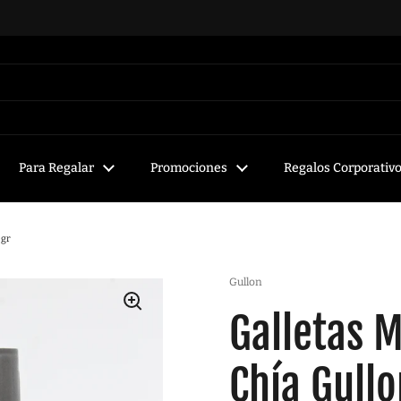
Para Regalar
Promociones
Regalos Corporativ
 gr
Gullon
Galletas M
Chía Gull