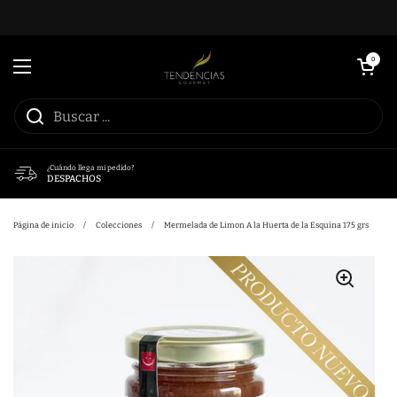
Ir al contenido
Abrir carrito
0
Abrir menú
¿Cuándo llega mi pedido?
DESPACHOS
Página de inicio
/
Colecciones
/
Mermelada de Limon A la Huerta de la Esquina 175 grs