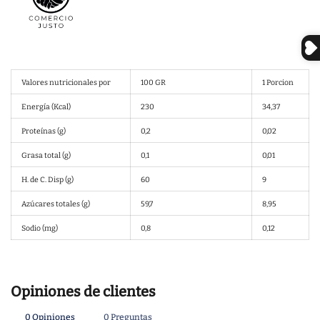
Valores nutricionales por
100 GR
1 Porcion
Energía (Kcal)
230
34,37
Proteínas (g)
0,2
0,02
Grasa total (g)
0,1
0,01
H. de C. Disp (g)
60
9
Azúcares totales (g)
59,7
8,95
Sodio (mg)
0,8
0,12