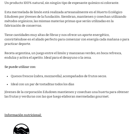
Un producto 100% natural, sin ningún tipo de espesante químico ni colorante.
Esta mermelada de limón está realizada artesanalmente en el Huerto Ecológico
Edudown por jóvenes de la fundación.
S
iembran, mantienen y cosechan utilizando
métodos orgánicos, las mismas materias primas que serán utilizadas en la
fabricación de conservas.
Tiene cantidades muy altas de fibras y nos ofrece un aporte energético,
convirtiéndose en el aliado perfecto para comenzar con energía cada mañana o para
practicar deporte.
Receta argentina, un juego entre el limón y manzanas verdes, en boca refresca,
endulza y activa el apetito.
Ideal para el desayuno o la cena.
Se puede utilizar con:
Quesos frescos (cabra, mozzarella), acompañados de frutos secos.
Ideal con un par de tostaditas todos los días
Jóvenes de la corporación Edudown mantienen y cosechan una huerta para obtener
las frutas y verduras con las que luego elaboran mermeladas gourmet.
Información nutricional: