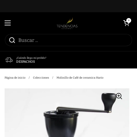
Ir al contenido
Abrir carrito
0
Abrir menú
¿Cuándo llega mi pedido?
DESPACHOS
Página de inicio
/
Colecciones
/
Molinillo de Café de ceramica Hario