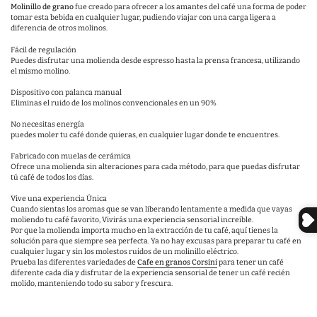
Molinillo de grano
fue creado para ofrecer a los amantes del café una forma de poder
tomar esta bebida en cualquier lugar, pudiendo viajar con una carga ligera a
diferencia de otros molinos.
Fácil de regulación
Puedes disfrutar una molienda desde espresso hasta la prensa francesa, utilizando
el mismo molino.
Dispositivo con palanca manual
Eliminas el ruido de los molinos convencionales en un 90%
No necesitas energía
puedes moler tu café donde quieras, en cualquier lugar donde te encuentres.
Fabricado con muelas de cerámica
Ofrece una molienda sin alteraciones para cada método, para que puedas disfrutar
tú café de todos los días.
Vive una experiencia Única
Cuando sientas los aromas que se van liberando lentamente a medida que vayas
moliendo tu café favorito, Vivirás una experiencia sensorial increíble.
Por que la molienda importa mucho en la extracción de tu café, aquí tienes la
solución para que siempre sea perfecta. Ya no hay excusas para preparar tu café en
cualquier lugar y sin los molestos ruidos de un molinillo eléctrico.
Prueba las diferentes variedades de
Cafe en granos Corsini
para tener un café
diferente cada día y disfrutar de la experiencia sensorial de tener un café recién
molido, manteniendo todo su sabor y frescura.