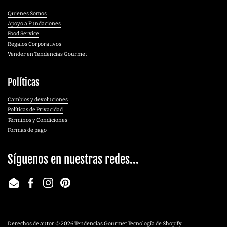
Quienes Somos
Apoyo a Fundaciones
Food Service
Regalos Corporativos
Vender en Tendencias Gourmet
Políticas
Cambios y devoluciones
Políticas de Privacidad
Términos y Condiciones
Formas de pago
Síguenos en nuestras redes...
Email
Facebook
Instagram
Pinterest
Derechos de autor © 2026
Tendencias Gourmet
.
Tecnología de Shopify