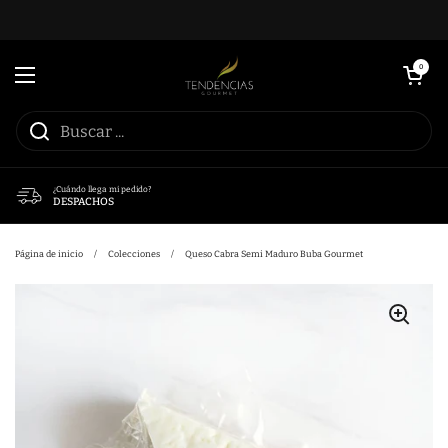
Ir al contenido
Abrir carrito
0
Abrir menú
¿Cuándo llega mi pedido?
DESPACHOS
Página de inicio
/
Colecciones
/
Queso Cabra Semi Maduro Buba Gourmet