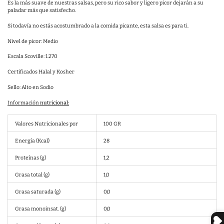
Es la más suave de nuestras salsas, pero su rico sabor y ligero picor dejarán a su
paladar más que satisfecho.
Si todavía no estás acostumbrado a la comida picante, esta salsa es para ti.
Nivel de picor:
Medio
Escala Scoville: 1.270
Certificados Halal y Kosher
Sello: Alto en Sodio
Información
nutricional:
Valores Nutricionales por
100 GR
Energía (Kcal)
28
Proteínas (g)
1,2
Grasa total (g)
1,0
Grasa saturada (g)
0,0
Grasa monoinsat. (g)
0,0