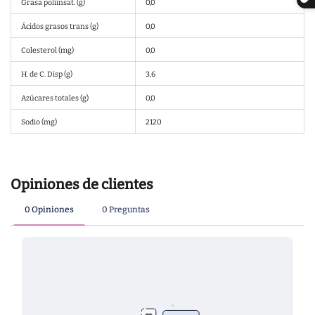
Grasa poliinsat. (g)
0,0
Ácidos grasos trans (g)
0,0
Colesterol (mg)
0,0
H. de C. Disp (g)
3,6
Azúcares totales (g)
0,0
Sodio (mg)
2120