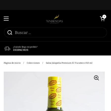
Ir al contenido
Abrir carrito
0
Abrir menú
¿Cuándo llega mi pedido?
DESPACHOS
Página de inicio
/
Colecciones
/
Salsa Jalapeña Premium El Yucateco 150 ml