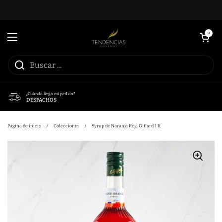
Ir al contenido
Abrir carrito
0
Abrir menú
¿Cuándo llega mi pedido?
DESPACHOS
Página de inicio
/
Colecciones
/
Syrup de Naranja Roja Giffard 1 lt