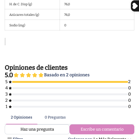
H. de C. Disp (g)
76,0
Azúcares totales (g)
76,0
Sodio (mg)
0