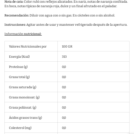
Nota de cata:
Color rubí con reflejos alicatados. En nariz, notas de naranja confitada.
En boca, notas típicas de naranja roja, dulce y un final afrutado en el paladar.
Recomendación:
Diluir con agua con o sin gas. En cócteles con o sin alcohol.
Instrucciones:
Agitar antes de usar y mantener refrigerado después de la apertura.
Información
nutricional:
Valores Nutricionales por
100 GR
Energía (Kcal)
313
Proteínas (g)
0,0
Grasa total (g)
0,0
Grasa saturada (g)
0,0
Grasa monoinsat. (g)
0,0
Grasa poliinsat. (g)
0,0
Ácidos grasos trans (g)
0,0
Colesterol (mg)
0,0