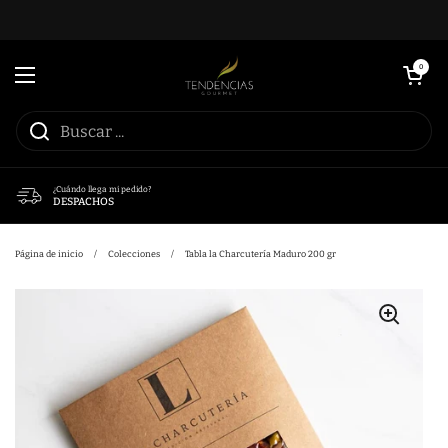
Ir al contenido
Abrir carrito
0
Abrir menú
¿Cuándo llega mi pedido?
DESPACHOS
Página de inicio
/
Colecciones
/
Tabla la Charcutería Maduro 200 gr