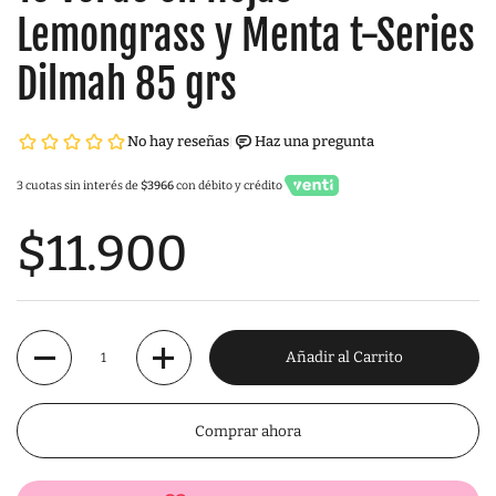
Lemongrass y Menta t-Series
Dilmah 85 grs
3 cuotas sin interés de
$3966
con débito y crédito
$11.900
Cantidad
Añadir al Carrito
Comprar ahora