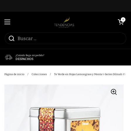
Ir al contenido
Abrir carrito
0
Abrir menú
¿Cuándo llega mi pedido?
DESPACHOS
Página de inicio
/
Colecciones
/
Te Verde en Hojas Lemongrass y Menta t-Series Dilmah 85 grs