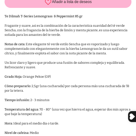
Te Dilmah T-Series Lemongrass & Peppermint 85 gr
Fragante y suave, asi es la combinación de la caracteristica suavidad del té verde
Sencha, con la fragancia de la hierba de limón y menta picante, es una experiencia
soñada para los amantes del te verde.
Notas de cata:
Este elegante té verde estilo Sencha que es vaporizado y luego
complementado con elegantemente con la hierba Lemongrass le da un sutil sabor
cítrico, y finalmente explota el sabor con la nota picante de la menta.
Un licor claro y ligero que produce una fusión de sabores compleja y equilibrada.
Refrescante y suave.
Grado Hoja:
Orange
Pekoe (OP)
Cómo prepararlo:
2,5gr (una cucharada) por cada persona más una cucharada de Té
por la tetera.
Tiempo infusión:
2
- 3 minutos
Temperatura del agua:
70
- 80° (una vez que hierva el agua, esperar dos min aprox a
que baje la temperatura)
Hora:
Ideal para el medio dia o tarde.
Nivel de cafeina:
Medio