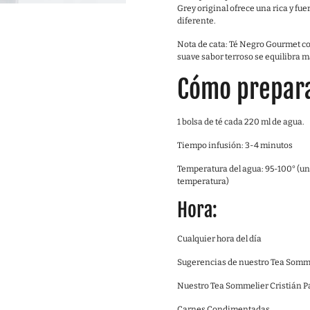
Grey original ofrece una rica y fu
diferente.
Nota de cata: Té Negro Gourmet con
suave sabor terroso se equilibra m
Cómo prepara
1 bolsa de té cada 220 ml de agua.
Tiempo infusión: 3-4 minutos
Temperatura del agua: 95-100° (una
temperatura)
Hora:
Cualquier hora del día
Sugerencias de nuestro Tea Somm
Nuestro Tea Sommelier Cristián P
Carnes Condimentadas