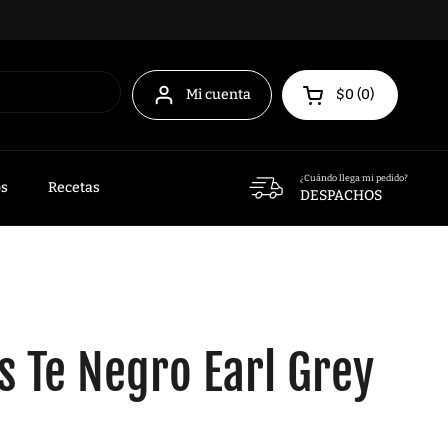
Mi cuenta
$0
0
Abrir carrito
¿Cuándo llega mi pedido?
os
Recetas
DESPACHOS
s Te Negro Earl Grey