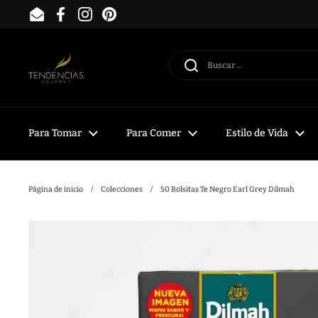
Ir al contenido
Email
Facebook
Instagram
Pinterest
Para Tomar
Para Comer
Estilo de Vida
Página de inicio
/
Colecciones
/
50 Bolsitas Te Negro Earl Grey Dilmah