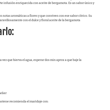
erte infusión enriquecida con aceite de bergamota. Es un sabor único y
 notas aromáticas a flores y que conviven con ese sabor cítrico. Su
aravillosamente con el dulce y floral aceite de la bergamota
rlo:
 vez que hierva el agua, esperar dos min aprox a que baje la
elier
astene recomienda el maridaje con: