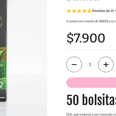
3 cuotas sin interés de
$2633
con d
$7.900
Cantidad
50 bolsita
El té, que empezó a ser conocido c