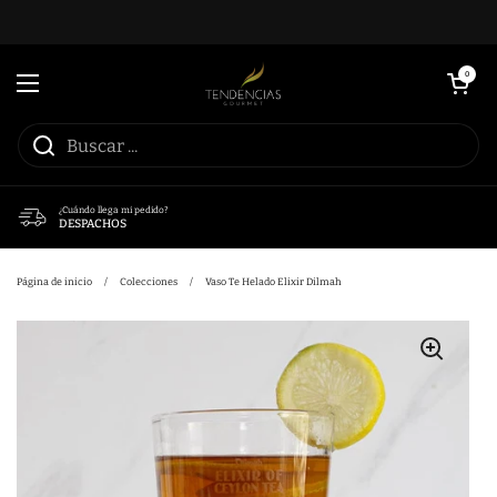
Ir al contenido
Abrir carrito
0
Abrir menú
¿Cuándo llega mi pedido?
DESPACHOS
Página de inicio
/
Colecciones
/
Vaso Te Helado Elixir Dilmah