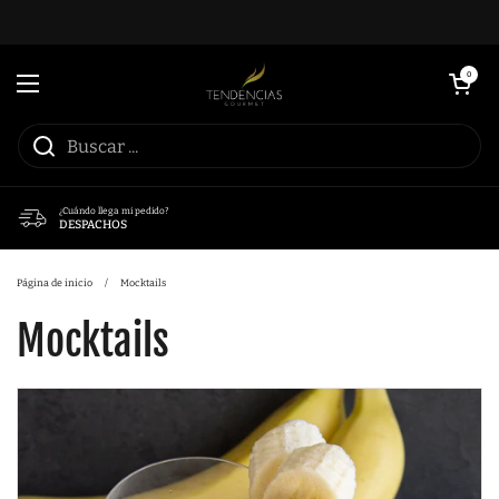
Ir al contenido
Abrir carrito
0
Abrir menú
¿Cuándo llega mi pedido?
DESPACHOS
Página de inicio
/
Mocktails
Mocktails